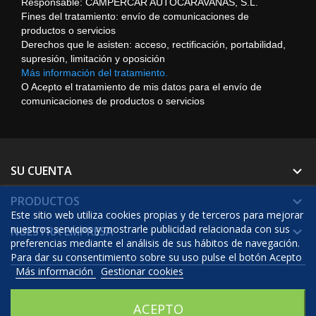
Responsable: CAMPERCAR AUTOCARAVANAS, S.L.
Fines del tratamiento: envío de comunicaciones de
productos o servicios
Derechos que le asisten: acceso, rectificación, portabilidad,
supresión, limitación y oposición
Más información del tratamiento.
O Acepto el tratamiento de mis datos para el envío de
comunicaciones de productos o servicios
SU CUENTA

PRODUCTOS

Este sitio web utiliza cookies propias y de terceros para mejorar
nuestros servicios y mostrarle publicidad relacionada con sus
NUESTRA EMPRESA

preferencias mediante el análisis de sus hábitos de navegación.
Para dar su consentimiento sobre su uso pulse el botón Acepto
Más información
Gestionar cookies
© 2026 - Software Ecommerce desarrollado por Prestashop™
ACEPTO