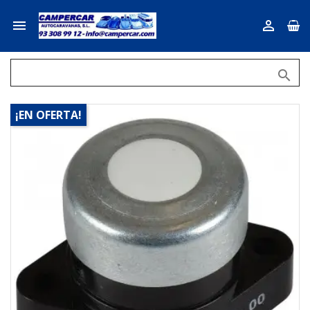



¡EN OFERTA!