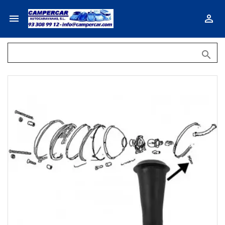


