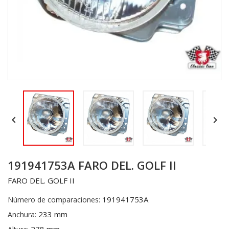


191941753A FARO DEL. GOLF II
FARO DEL. GOLF II
191941753A
Número de comparaciones:
233 mm
Anchura: