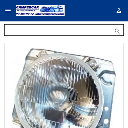


