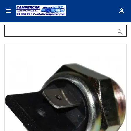


