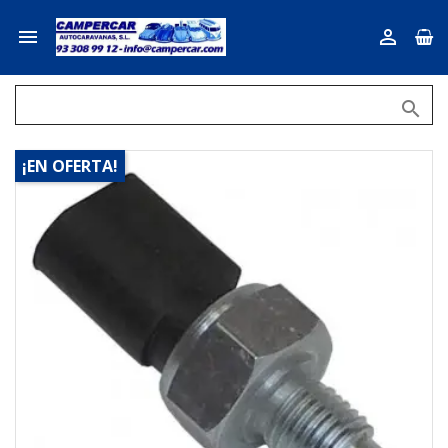



¡EN OFERTA!