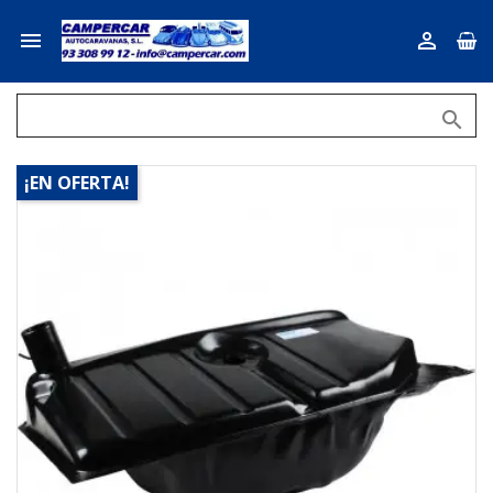



¡EN OFERTA!