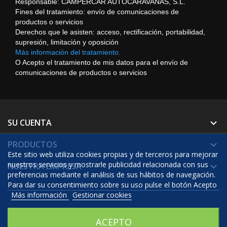
Responsable: CAMPERCAR AUTOCARAVANAS, S.L.
Fines del tratamiento: envío de comunicaciones de
productos o servicios
Derechos que le asisten: acceso, rectificación, portabilidad,
supresión, limitación y oposición
Más información del tratamiento.
O Acepto el tratamiento de mis datos para el envío de
comunicaciones de productos o servicios
SU CUENTA

PRODUCTOS

Este sitio web utiliza cookies propias y de terceros para mejorar
nuestros servicios y mostrarle publicidad relacionada con sus
NUESTRA EMPRESA

preferencias mediante el análisis de sus hábitos de navegación.
Para dar su consentimiento sobre su uso pulse el botón Acepto
Más información
Gestionar cookies
© 2026 - Software Ecommerce desarrollado por Prestashop™
ACEPTO