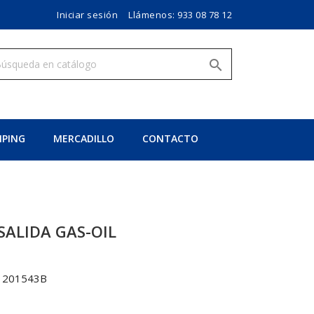
Iniciar sesión
Llámenos:
933 08 78 12

PING
MERCADILLO
CONTACTO
SALIDA GAS-OIL
1201543B