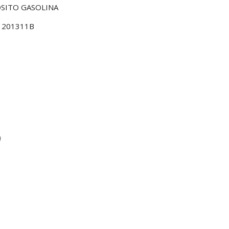
OSITO GASOLINA
1201311B
s