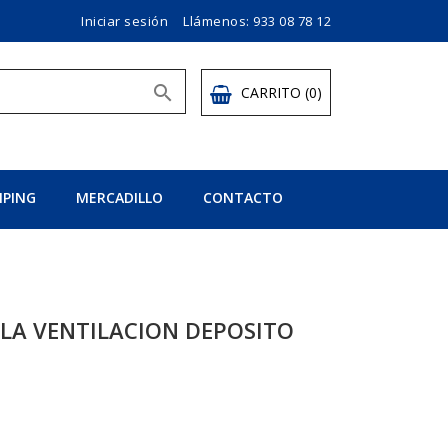
Iniciar sesión
Llámenos:
933 08 78 12

CARRITO
(0)
PING
MERCADILLO
CONTACTO
LA VENTILACION DEPOSITO