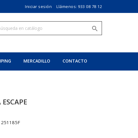
Iniciar sesión
Llámenos:
933 08 78 12

PING
MERCADILLO
CONTACTO
A ESCAPE
1251185F