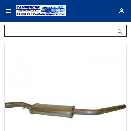


