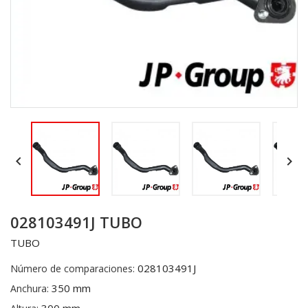


028103491J TUBO
TUBO
028103491J
Número de comparaciones:
350 mm
Anchura: