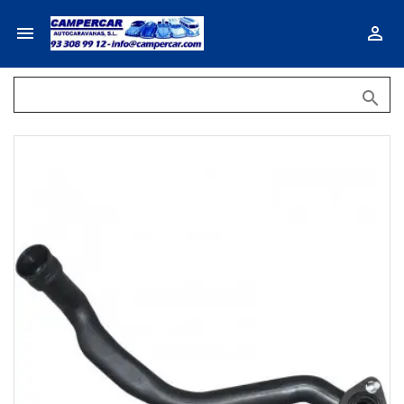


