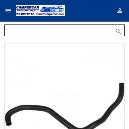


