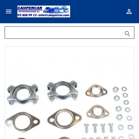


