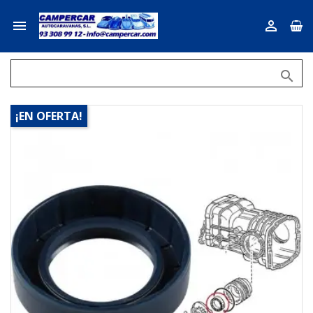



¡EN OFERTA!