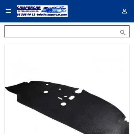


