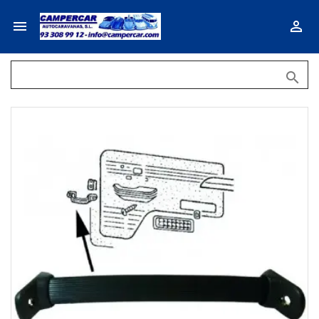


