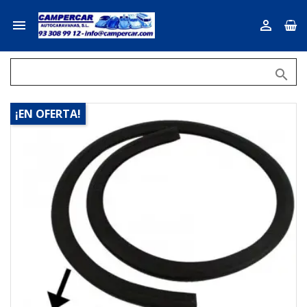



¡EN OFERTA!