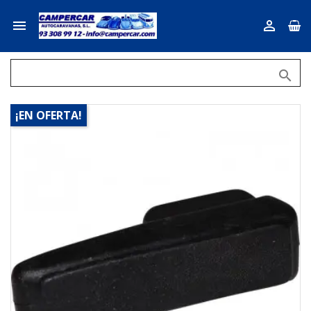



¡EN OFERTA!