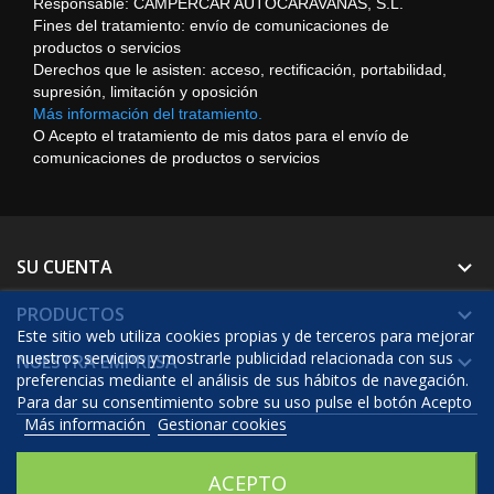
Responsable: CAMPERCAR AUTOCARAVANAS, S.L.
Fines del tratamiento: envío de comunicaciones de
productos o servicios
Derechos que le asisten: acceso, rectificación, portabilidad,
supresión, limitación y oposición
Más información del tratamiento.
O Acepto el tratamiento de mis datos para el envío de
comunicaciones de productos o servicios
SU CUENTA

PRODUCTOS

Este sitio web utiliza cookies propias y de terceros para mejorar
nuestros servicios y mostrarle publicidad relacionada con sus
NUESTRA EMPRESA

preferencias mediante el análisis de sus hábitos de navegación.
Para dar su consentimiento sobre su uso pulse el botón Acepto
Más información
Gestionar cookies
© 2026 - Software Ecommerce desarrollado por Prestashop™
ACEPTO