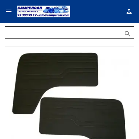


