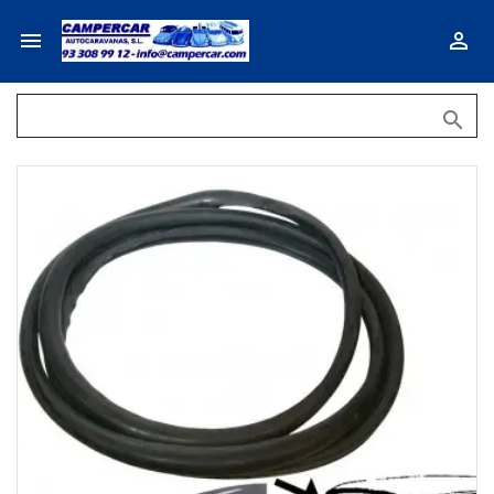


