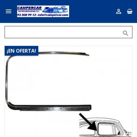



¡EN OFERTA!