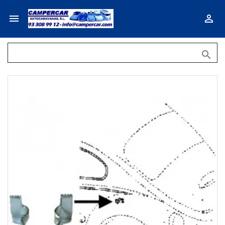


