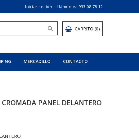
Iniciar sesión
Llámenos:
933 08 78 12

CARRITO
(0)
PING
MERCADILLO
CONTACTO
A CROMADA PANEL DELANTERO
ELANTERO