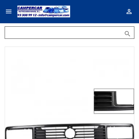


