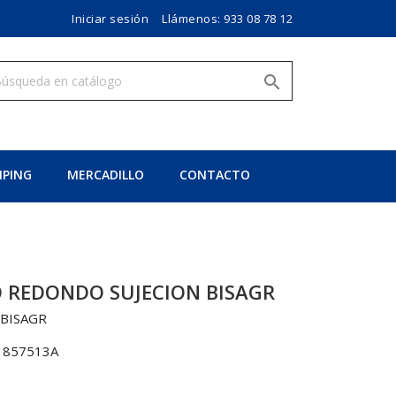
Iniciar sesión
Llámenos:
933 08 78 12

PING
MERCADILLO
CONTACTO
O REDONDO SUJECION BISAGR
 BISAGR
1857513A