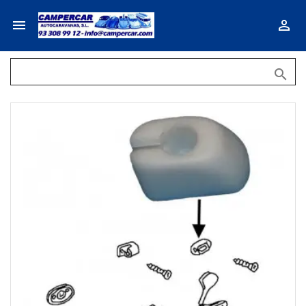


