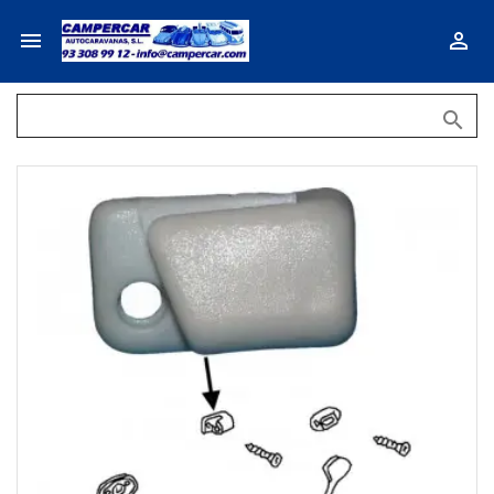


