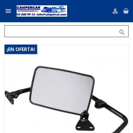



¡EN OFERTA!