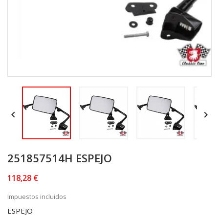


251857514H ESPEJO
118,28 €
Impuestos incluidos
ESPEJO