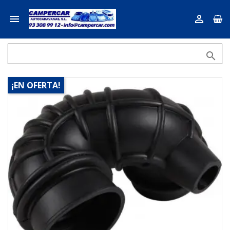



¡EN OFERTA!