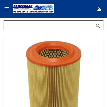


