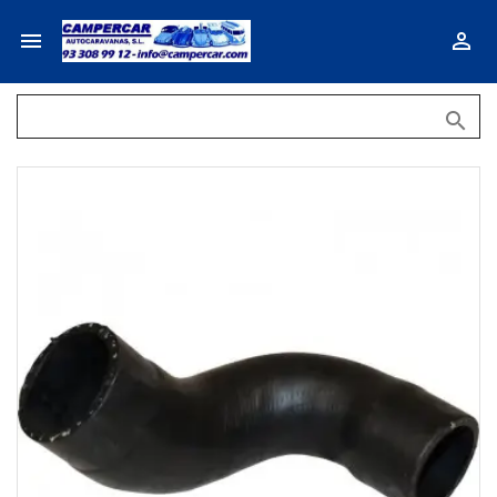


