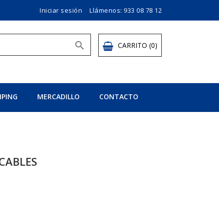
Iniciar sesión
Llámenos:
933 08 78 12

CARRITO
(0)
PING
MERCADILLO
CONTACTO
 CABLES