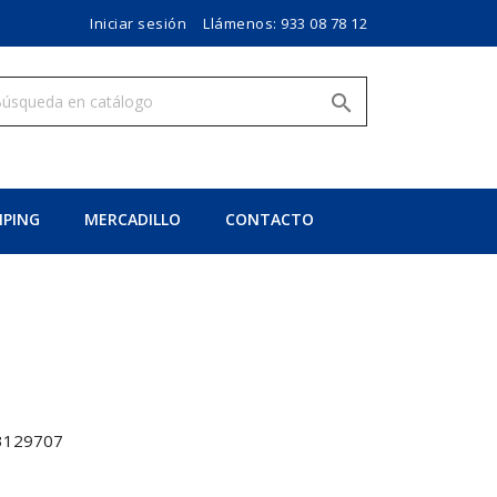
Iniciar sesión
Llámenos:
933 08 78 12

PING
MERCADILLO
CONTACTO
3129707