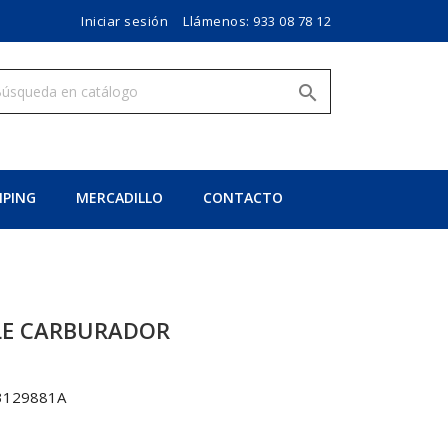
Iniciar sesión
Llámenos:
933 08 78 12

PING
MERCADILLO
CONTACTO
LE CARBURADOR
3129881A