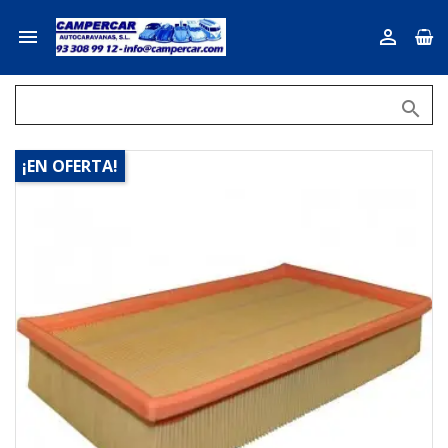



¡EN OFERTA!