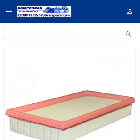


