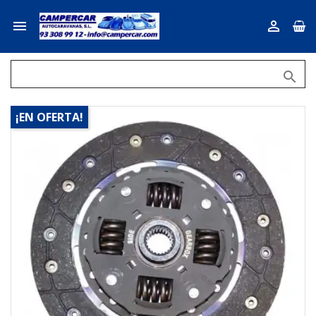



¡EN OFERTA!