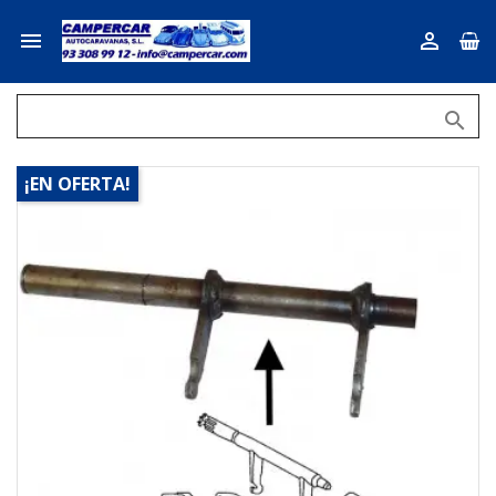



¡EN OFERTA!