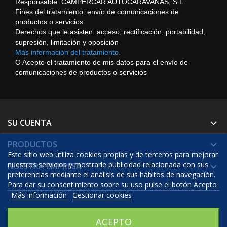
Responsable: CAMPERCAR AUTOCARAVANAS, S.L.
Fines del tratamiento: envío de comunicaciones de
productos o servicios
Derechos que le asisten: acceso, rectificación, portabilidad,
supresión, limitación y oposición
Más información del tratamiento.
O Acepto el tratamiento de mis datos para el envío de
comunicaciones de productos o servicios
SU CUENTA

PRODUCTOS

Este sitio web utiliza cookies propias y de terceros para mejorar
nuestros servicios y mostrarle publicidad relacionada con sus
NUESTRA EMPRESA

preferencias mediante el análisis de sus hábitos de navegación.
Para dar su consentimiento sobre su uso pulse el botón Acepto
Más información
Gestionar cookies
© 2026 - Software Ecommerce desarrollado por Prestashop™
ACEPTO