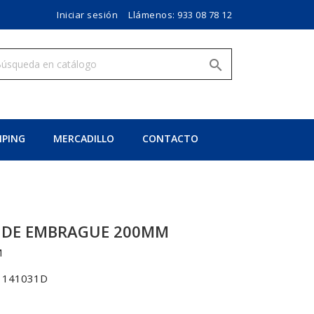
Iniciar sesión
Llámenos:
933 08 78 12

PING
MERCADILLO
CONTACTO
O DE EMBRAGUE 200MM
M
1141031D