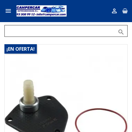



¡EN OFERTA!