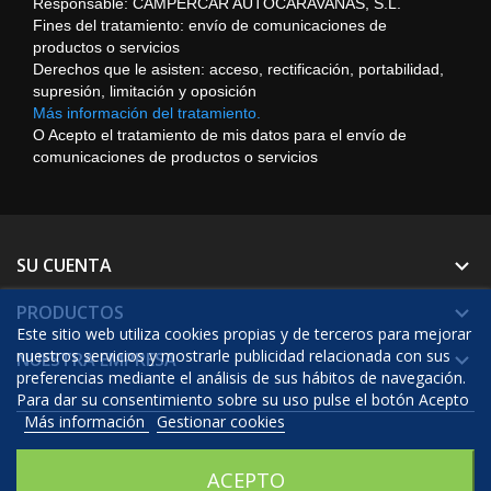
Responsable: CAMPERCAR AUTOCARAVANAS, S.L.
Fines del tratamiento: envío de comunicaciones de
productos o servicios
Derechos que le asisten: acceso, rectificación, portabilidad,
supresión, limitación y oposición
Más información del tratamiento.
O Acepto el tratamiento de mis datos para el envío de
comunicaciones de productos o servicios
SU CUENTA

PRODUCTOS

Este sitio web utiliza cookies propias y de terceros para mejorar
nuestros servicios y mostrarle publicidad relacionada con sus
NUESTRA EMPRESA

preferencias mediante el análisis de sus hábitos de navegación.
Para dar su consentimiento sobre su uso pulse el botón Acepto
Más información
Gestionar cookies
© 2026 - Software Ecommerce desarrollado por Prestashop™
ACEPTO