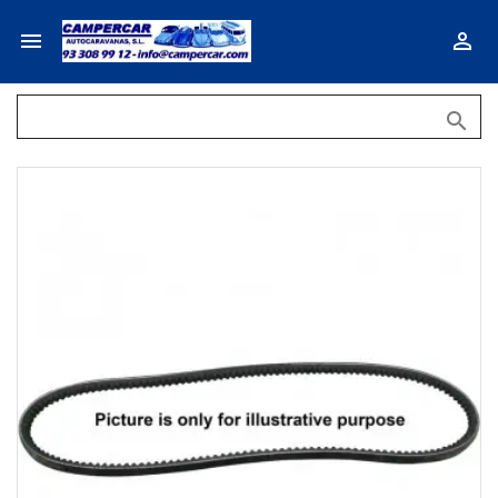


