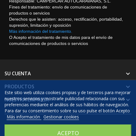
Responsable: CAMPERCAR AUTOCARAVANAS, S.L.
Fines del tratamiento: envío de comunicaciones de
productos o servicios
Derechos que le asisten: acceso, rectificación, portabilidad,
supresión, limitación y oposición
Más información del tratamiento.
O Acepto el tratamiento de mis datos para el envío de
comunicaciones de productos o servicios
SU CUENTA

PRODUCTOS

Este sitio web utiliza cookies propias y de terceros para mejorar
nuestros servicios y mostrarle publicidad relacionada con sus
NUESTRA EMPRESA

preferencias mediante el análisis de sus hábitos de navegación.
Para dar su consentimiento sobre su uso pulse el botón Acepto
Más información
Gestionar cookies
© 2026 - Software Ecommerce desarrollado por Prestashop™
ACEPTO