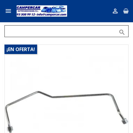



¡EN OFERTA!