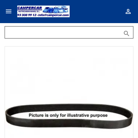


