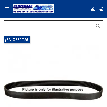



¡EN OFERTA!