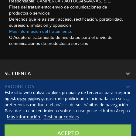
Responsable: CAMPERCAR AUTOCARAVANAS, S.L.
Fines del tratamiento: envío de comunicaciones de
productos o servicios
Derechos que le asisten: acceso, rectificación, portabilidad,
supresión, limitación y oposición
Más información del tratamiento.
O Acepto el tratamiento de mis datos para el envío de
comunicaciones de productos o servicios
SU CUENTA

PRODUCTOS

Este sitio web utiliza cookies propias y de terceros para mejorar
nuestros servicios y mostrarle publicidad relacionada con sus
NUESTRA EMPRESA

preferencias mediante el análisis de sus hábitos de navegación.
Para dar su consentimiento sobre su uso pulse el botón Acepto
Más información
Gestionar cookies
© 2026 - Software Ecommerce desarrollado por Prestashop™
ACEPTO