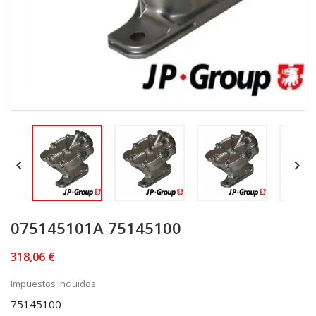


075145101A 75145100
318,06 €
Impuestos incluidos
75145100