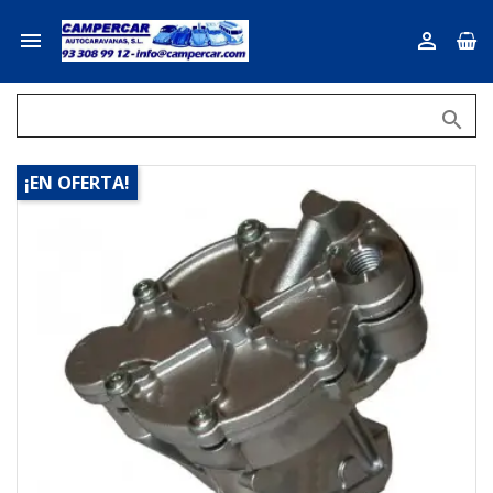



¡EN OFERTA!