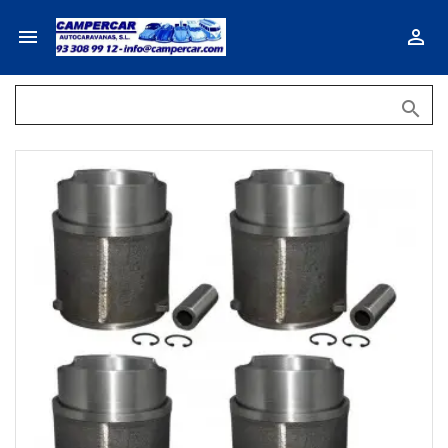


