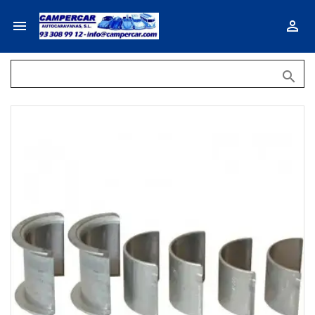


