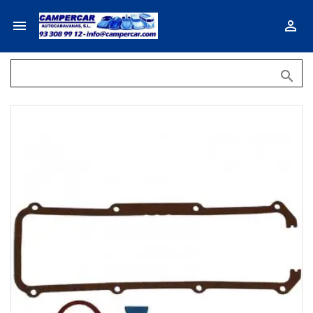


