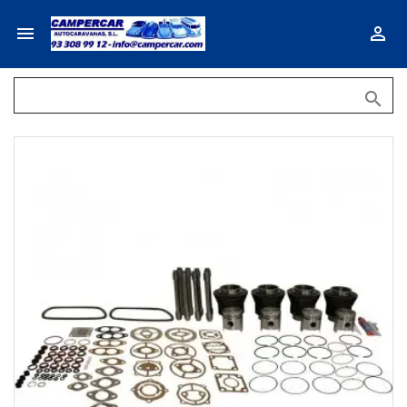


