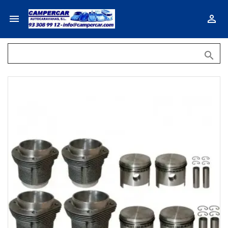


